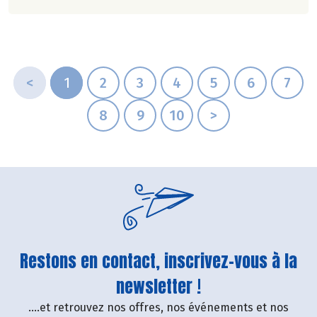
<
1
2
3
4
5
6
7
8
9
10
>
Restons en contact, inscrivez-vous à la
newsletter !
....et retrouvez nos offres, nos événements et nos