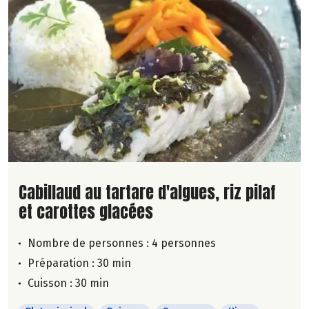
Lire la suite de la recette
Cabillaud au tartare d'algues, riz pilaf
et carottes glacées
Nombre de personnes :
4 personnes
Préparation : 30 min
Cuisson : 30 min