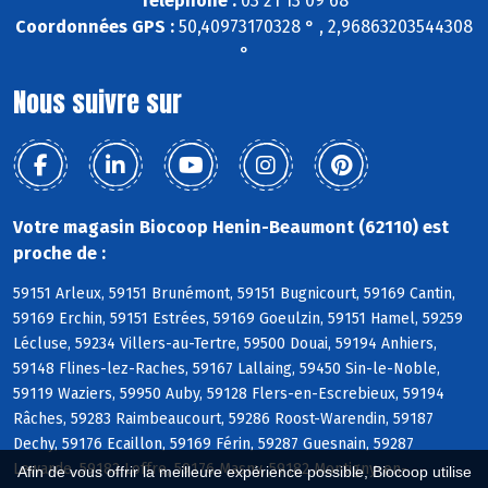
Téléphone :
03 21 13 09 68
Coordonnées GPS :
50,40973170328 ° , 2,96863203544308
°
Nous suivre sur
Votre magasin Biocoop Henin-Beaumont (62110) est
proche de :
59151 Arleux, 59151 Brunémont, 59151 Bugnicourt, 59169 Cantin,
59169 Erchin, 59151 Estrées, 59169 Goeulzin, 59151 Hamel, 59259
Lécluse, 59234 Villers-au-Tertre, 59500 Douai, 59194 Anhiers,
59148 Flines-lez-Raches, 59167 Lallaing, 59450 Sin-le-Noble,
59119 Waziers, 59950 Auby, 59128 Flers-en-Escrebieux, 59194
Râches, 59283 Raimbeaucourt, 59286 Roost-Warendin, 59187
Dechy, 59176 Ecaillon, 59169 Férin, 59287 Guesnain, 59287
Lewarde, 59182 Loffre, 59176 Masny, 59182 Montigny-en-
Afin de vous offrir la meilleure expérience possible, Biocoop utilise