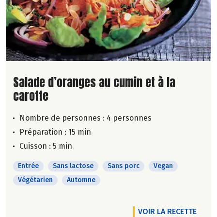
Lire la suite de la recette
Salade d’oranges au cumin et à la
carotte
Nombre de personnes :
4 personnes
Préparation : 15 min
Cuisson : 5 min
Entrée
Sans lactose
Sans porc
Vegan
Végétarien
Automne
VOIR LA RECETTE