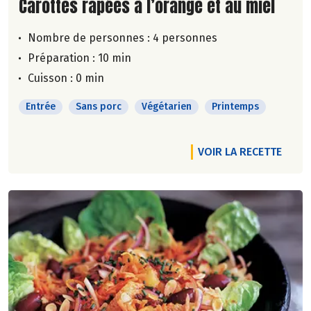
Lire la suite de la recette
Carottes râpées à l’orange et au miel
Nombre de personnes :
4 personnes
Préparation : 10 min
Cuisson : 0 min
Entrée
Sans porc
Végétarien
Printemps
VOIR LA RECETTE