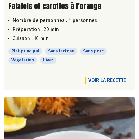
Lire la suite de la recette
Falafels et carottes à l’orange
Nombre de personnes :
4 personnes
Préparation : 20 min
Cuisson : 10 min
Plat principal
Sans lactose
Sans porc
Végétarien
Hiver
VOIR LA RECETTE