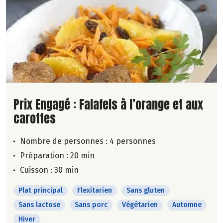
Lire la suite de la recette
Prix Engagé : Falafels à l’orange et aux
carottes
Nombre de personnes :
4 personnes
Préparation : 20 min
Cuisson : 30 min
Plat principal
Flexitarien
Sans gluten
Sans lactose
Sans porc
Végétarien
Automne
Hiver