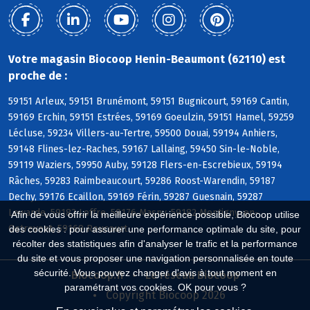
Votre magasin Biocoop Henin-Beaumont (62110) est
proche de :
59151 Arleux, 59151 Brunémont, 59151 Bugnicourt, 59169 Cantin,
59169 Erchin, 59151 Estrées, 59169 Goeulzin, 59151 Hamel, 59259
Lécluse, 59234 Villers-au-Tertre, 59500 Douai, 59194 Anhiers,
59148 Flines-lez-Raches, 59167 Lallaing, 59450 Sin-le-Noble,
59119 Waziers, 59950 Auby, 59128 Flers-en-Escrebieux, 59194
Râches, 59283 Raimbeaucourt, 59286 Roost-Warendin, 59187
Dechy, 59176 Ecaillon, 59169 Férin, 59287 Guesnain, 59287
Lewarde, 59182 Loffre, 59176 Masny, 59182 Montigny-en-
Afin de vous offrir la meilleure expérience possible, Biocoop utilise
Ostrevent, 59169 Roucourt
des cookies : pour assurer une performance optimale du site, pour
récolter des statistiques afin d'analyser le trafic et la performance
du site et vous proposer une navigation personnalisée en toute
sécurité. Vous pouvez changer d'avis à tout moment en
Biocoop.fr
Le réseau Biocoop
paramétrant vos cookies. OK pour vous ?
Copyright Biocoop 2026