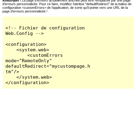
Remarques :
La page d'erreurs actuellement affichée peut être remplacée par une page
d'erreurs personnalisée. Pour ce faire, modifiez l'attribut "defaultRedirect" de la balise de
configuration <customErrors> de l'application, de sorte qu'il pointe vers une URL de la
page d'erreurs personnalisée !
<!-- Fichier de configuration 
Web.Config -->

<configuration>

    <system.web>

        <customErrors 
mode="RemoteOnly" 
defaultRedirect="mycustompage.h
tm"/>

    </system.web>

</configuration>