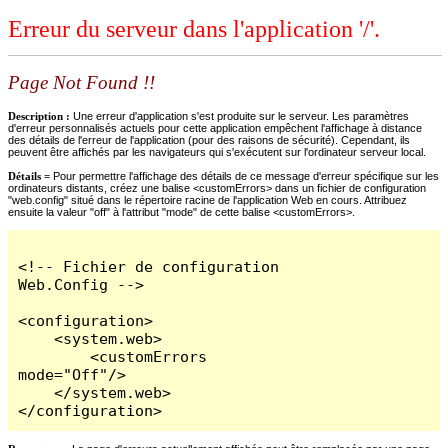
Erreur du serveur dans l'application '/'.
Page Not Found !!
Description :
Une erreur d'application s'est produite sur le serveur. Les paramètres
d'erreur personnalisés actuels pour cette application empêchent l'affichage à distance
des détails de l'erreur de l'application (pour des raisons de sécurité). Cependant, ils
peuvent être affichés par les navigateurs qui s'exécutent sur l'ordinateur serveur local.
Détails =
Pour permettre l'affichage des détails de ce message d'erreur spécifique sur les
ordinateurs distants, créez une balise <customErrors> dans un fichier de configuration
"web.config" situé dans le répertoire racine de l'application Web en cours. Attribuez
ensuite la valeur "off" à l'attribut "mode" de cette balise <customErrors>.
<!-- Fichier de configuration 
Web.Config -->

<configuration>

    <system.web>

        <customErrors 
mode="Off"/>

    </system.web>

</configuration>