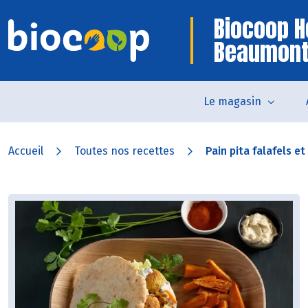
Biocoop H
Beaumon
Le magasin
Accueil
Toutes nos recettes
Pain pita falafels et 