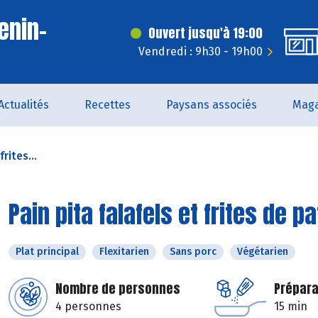
enin-
Ouvert jusqu'à 19:00
t
Vendredi : 9h30 - 19h00
Actualités
Recettes
Paysans associés
Maga
frites...
Pain pita falafels et frites de 
Plat principal
Flexitarien
Sans porc
Végétarien
Nombre de personnes
Prépara
4 personnes
15 min