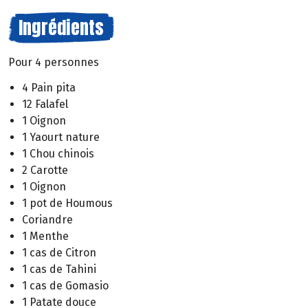
Ingrédients
Pour 4 personnes
4 Pain pita
12 Falafel
1 Oignon
1 Yaourt nature
1 Chou chinois
2 Carotte
1 Oignon
1 pot de Houmous
Coriandre
1 Menthe
1 cas de Citron
1 cas de Tahini
1 cas de Gomasio
1 Patate douce