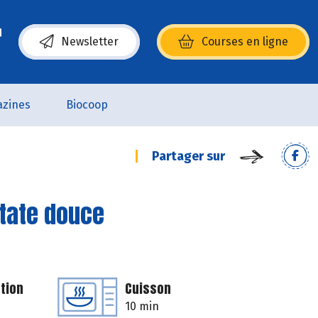
Newsletter
Courses en ligne
(s’ouvre dans une nouvelle fenêtre)
zines
Biocoop
Partager sur
patate douce
tion
Cuisson
10 min