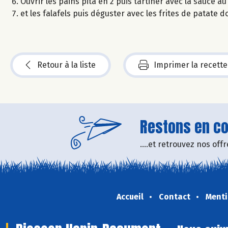
Ouvrir les pains pita en 2 puis tartiner avec la sauce 
et les falafels puis déguster avec les frites de patate d
Retour à la liste
Imprimer la recette
Restons en con
....et retrouvez nos of
Accueil
Contact
Menti