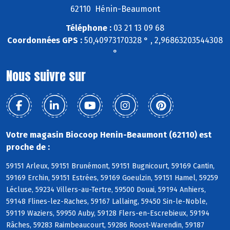
62110 Hénin-Beaumont
Téléphone :
03 21 13 09 68
Coordonnées GPS :
50,40973170328 ° , 2,96863203544308
°
Nous suivre sur
Votre magasin Biocoop Henin-Beaumont (62110) est
proche de :
59151 Arleux, 59151 Brunémont, 59151 Bugnicourt, 59169 Cantin,
59169 Erchin, 59151 Estrées, 59169 Goeulzin, 59151 Hamel, 59259
Lécluse, 59234 Villers-au-Tertre, 59500 Douai, 59194 Anhiers,
59148 Flines-lez-Raches, 59167 Lallaing, 59450 Sin-le-Noble,
59119 Waziers, 59950 Auby, 59128 Flers-en-Escrebieux, 59194
Râches, 59283 Raimbeaucourt, 59286 Roost-Warendin, 59187