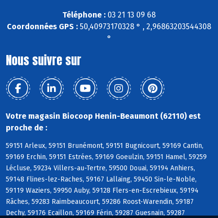
Téléphone :
03 21 13 09 68
Coordonnées GPS :
50,40973170328 ° , 2,96863203544308
°
Nous suivre sur
Votre magasin Biocoop Henin-Beaumont (62110) est
proche de :
59151 Arleux, 59151 Brunémont, 59151 Bugnicourt, 59169 Cantin,
59169 Erchin, 59151 Estrées, 59169 Goeulzin, 59151 Hamel, 59259
Lécluse, 59234 Villers-au-Tertre, 59500 Douai, 59194 Anhiers,
59148 Flines-lez-Raches, 59167 Lallaing, 59450 Sin-le-Noble,
59119 Waziers, 59950 Auby, 59128 Flers-en-Escrebieux, 59194
Râches, 59283 Raimbeaucourt, 59286 Roost-Warendin, 59187
Dechy, 59176 Ecaillon, 59169 Férin, 59287 Guesnain, 59287