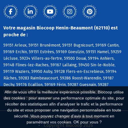
Votre magasin Biocoop Henin-Beaumont (62110) est
proche de :
59151 Arleux, 59151 Brunémont, 59151 Bugnicourt, 59169 Cantin,
59169 Erchin, 59151 Estrées, 59169 Goeulzin, 59151 Hamel, 59259
Lécluse, 59234 Villers-au-Tertre, 59500 Douai, 59194 Anhiers,
59148 Flines-lez-Raches, 59167 Lallaing, 59450 Sin-le-Noble,
59119 Waziers, 59950 Auby, 59128 Flers-en-Escrebieux, 59194
Râches, 59283 Raimbeaucourt, 59286 Roost-Warendin, 59187
Dechy, 59176 Ecaillon, 59169 Férin, 59287 Guesnain, 59287
Lewarde, 59182 Loffre, 59176 Masny, 59182 Montigny-en-
Afin de vous offrir la meilleure expérience possible, Biocoop utilise
Ostrevent, 59169 Roucourt
des cookies : pour assurer une performance optimale du site, pour
récolter des statistiques afin d'analyser le trafic et la performance
du site et vous proposer une navigation personnalisée en toute
sécurité. Vous pouvez changer d'avis à tout moment en
Biocoop.fr
Le réseau Biocoop
paramétrant vos cookies. OK pour vous ?
Copyright Biocoop 2026