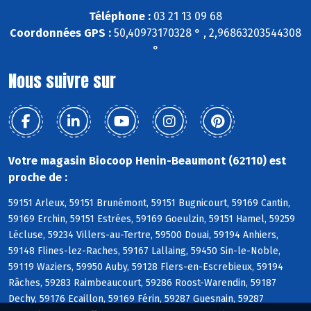
Téléphone :
03 21 13 09 68
Coordonnées GPS :
50,40973170328 ° , 2,96863203544308
°
Nous suivre sur
Votre magasin Biocoop Henin-Beaumont (62110) est
proche de :
59151 Arleux, 59151 Brunémont, 59151 Bugnicourt, 59169 Cantin,
59169 Erchin, 59151 Estrées, 59169 Goeulzin, 59151 Hamel, 59259
Lécluse, 59234 Villers-au-Tertre, 59500 Douai, 59194 Anhiers,
59148 Flines-lez-Raches, 59167 Lallaing, 59450 Sin-le-Noble,
59119 Waziers, 59950 Auby, 59128 Flers-en-Escrebieux, 59194
Râches, 59283 Raimbeaucourt, 59286 Roost-Warendin, 59187
Dechy, 59176 Ecaillon, 59169 Férin, 59287 Guesnain, 59287