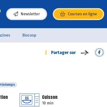
Newsletter
Courses en ligne
(s’ouvre dans une nouvelle fenêtre)
zines
Biocoop
Partager sur
Printemps
tion
Cuisson
10 min