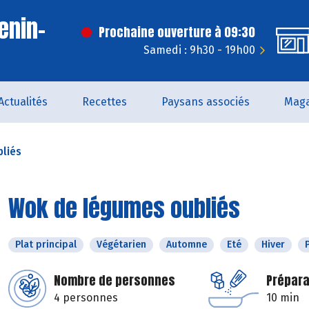
enin-
Prochaine ouverture à 09:30
t
Samedi : 9h30 - 19h00
Actualités
Recettes
Paysans associés
Maga
liés
Wok de légumes oubliés
Plat principal
Végétarien
Automne
Eté
Hiver
Nombre de personnes
Prépara
4 personnes
10 min