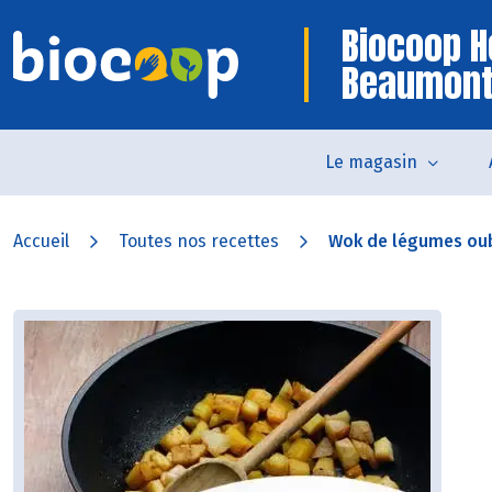
Biocoop H
Beaumon
Le magasin
Accueil
Toutes nos recettes
Wok de légumes oub