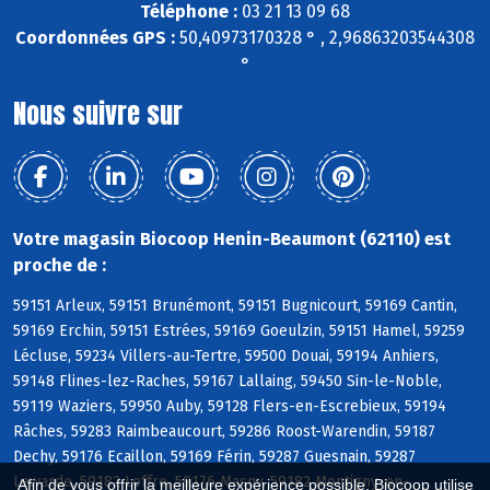
Téléphone :
03 21 13 09 68
Coordonnées GPS :
50,40973170328 ° , 2,96863203544308
°
Nous suivre sur
Votre magasin Biocoop Henin-Beaumont (62110) est
proche de :
59151 Arleux, 59151 Brunémont, 59151 Bugnicourt, 59169 Cantin,
59169 Erchin, 59151 Estrées, 59169 Goeulzin, 59151 Hamel, 59259
Lécluse, 59234 Villers-au-Tertre, 59500 Douai, 59194 Anhiers,
59148 Flines-lez-Raches, 59167 Lallaing, 59450 Sin-le-Noble,
59119 Waziers, 59950 Auby, 59128 Flers-en-Escrebieux, 59194
Râches, 59283 Raimbeaucourt, 59286 Roost-Warendin, 59187
Dechy, 59176 Ecaillon, 59169 Férin, 59287 Guesnain, 59287
Lewarde, 59182 Loffre, 59176 Masny, 59182 Montigny-en-
Afin de vous offrir la meilleure expérience possible, Biocoop utilise