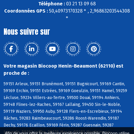
Téléphone :
03 21 13 09 68
Coordonnées GPS :
50,40973170328 ° , 2,96863203544308
°
Nous suivre sur
Votre magasin Biocoop Henin-Beaumont (62110) est
proche de :
59151 Arleux, 59151 Brunémont, 59151 Bugnicourt, 59169 Cantin,
59169 Erchin, 59151 Estrées, 59169 Goeulzin, 59151 Hamel, 59259
Lécluse, 59234 Villers-au-Tertre, 59500 Douai, 59194 Anhiers,
59148 Flines-lez-Raches, 59167 Lallaing, 59450 Sin-le-Noble,
59119 Waziers, 59950 Auby, 59128 Flers-en-Escrebieux, 59194
Râches, 59283 Raimbeaucourt, 59286 Roost-Warendin, 59187
Dechy, 59176 Ecaillon, 59169 Férin, 59287 Guesnain, 59287
Lewarde, 59182 Loffre, 59176 Masny, 59182 Montigny-en-
Afin de vous offrir la meilleure expérience possible, Biocoop utilise