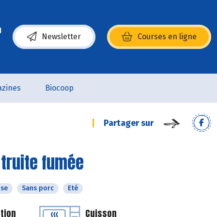
Newsletter
Courses en ligne
(s’ouvre dans une nouvelle fenêtre)
zines
Biocoop
Partager sur
 truite fumée
ose
Sans porc
Eté
tion
Cuisson