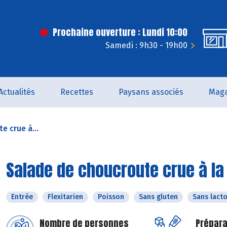
Prochaine ouverture : Lundi 10:00
Samedi : 9h30 - 19h00
t
Actualités
Recettes
Paysans associés
Maga
e crue à...
Salade de choucroute crue à la
Entrée
Flexitarien
Poisson
Sans gluten
Sans lact
Nombre de personnes
Prépara