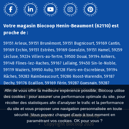
Votre magasin Biocoop Henin-Beaumont (62110) est
proche de :
59151 Arleux, 59151 Brunémont, 59151 Bugnicourt, 59169 Cantin,
59169 Erchin, 59151 Estrées, 59169 Goeulzin, 59151 Hamel, 59259
Lécluse, 59234 Villers-au-Tertre, 59500 Douai, 59194 Anhiers,
59148 Flines-lez-Raches, 59167 Lallaing, 59450 Sin-le-Noble,
59119 Waziers, 59950 Auby, 59128 Flers-en-Escrebieux, 59194
Râches, 59283 Raimbeaucourt, 59286 Roost-Warendin, 59187
Dechy, 59176 Ecaillon, 59169 Férin, 59287 Guesnain, 59287
Lewarde, 59182 Loffre, 59176 Masny, 59182 Montigny-en-
Afin de vous offrir la meilleure expérience possible, Biocoop utilise
Ostrevent, 59169 Roucourt
des cookies : pour assurer une performance optimale du site, pour
récolter des statistiques afin d'analyser le trafic et la performance
du site et vous proposer une navigation personnalisée en toute
sécurité. Vous pouvez changer d'avis à tout moment en
Biocoop.fr
Le réseau Biocoop
paramétrant vos cookies. OK pour vous ?
Copyright Biocoop 2026