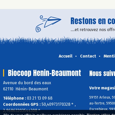
Restons en con
....et retrouvez nos of
Accueil
Contact
Menti
Biocoop Henin-Beaumont
Nous suiv
Avenue du bord des eaux
Votre magasi
62110 Hénin-Beaumont
59151 Arleux, 5
Téléphone :
03 21 13 09 68
au-Tertre, 5950
Coordonnées GPS :
50,40973170328 ° ,
Escrebieux, 591
2,96863203544308 °