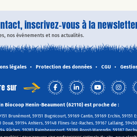
tact, inscrivez-vous à la newsletter
fres, nos événements et nos actualités.
ons légales
Protection des données
CGU
Gestio
re sur
n Biocoop Henin-Beaumont (62110) est proche de :
9151 Brunémont, 59151 Bugnicourt, 59169 Cantin, 59169 Erchin, 59151 E
0 Douai, 59194 Anhiers, 59148 Flines-lez-Raches, 59167 Lallaing, 5945
94 Râches, 59283 Raimbeaucourt, 59286 Roost-Warendin, 59187 Dechy, 