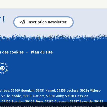
 !
Inscription newsletter
n des cookies
Plan du site
strées, 59169 Goeulzin, 59151 Hamel, 59259 Lécluse, 59234 Villers-
0 Sin-le-Noble, 59119 Waziers, 59950 Auby, 59128 Flers-en-
59176 Ecaillon, 59169 Férin, 59287 Guesnain, 59287 Lewarde, 59182