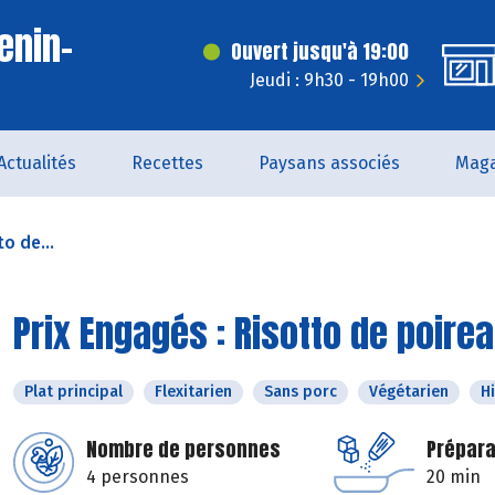
enin-
Ouvert jusqu'à 19:00
t
Jeudi : 9h30 - 19h00
Actualités
Recettes
Paysans associés
Maga
o de...
Prix Engagés : Risotto de poire
Plat principal
Flexitarien
Sans porc
Végétarien
H
Nombre de personnes
Prépara
4 personnes
20 min