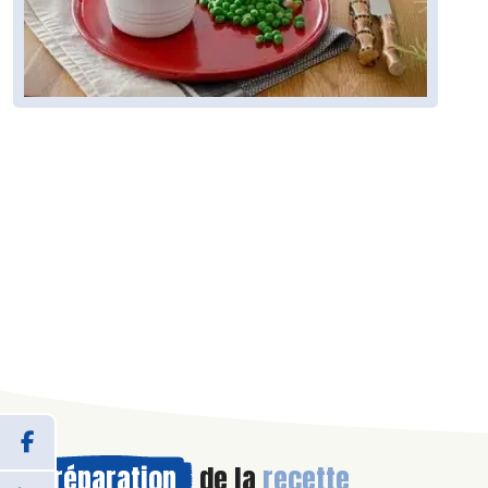
Préparation
de la
recette