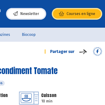
Newsletter
Courses en ligne
(s’ouvre dans une nouvelle fenêtre)
zines
Biocoop
Partager sur
 condiment Tomate
ps
tion
Cuisson
10 min