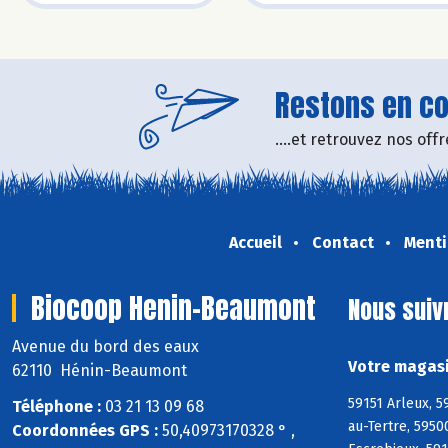
Restons en con
....et retrouvez nos of
Accueil
Contact
Menti
Biocoop Henin-Beaumont
Nous suiv
Avenue du bord des eaux
Votre magasi
62110 Hénin-Beaumont
59151 Arleux, 5
Téléphone :
03 21 13 09 68
au-Tertre, 5950
Coordonnées GPS :
50,40973170328 ° ,