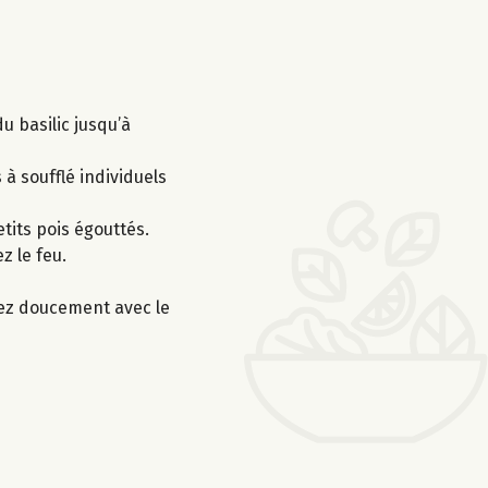
u basilic jusqu’à
à soufflé individuels
etits pois égouttés.
z le feu.
uffez doucement avec le