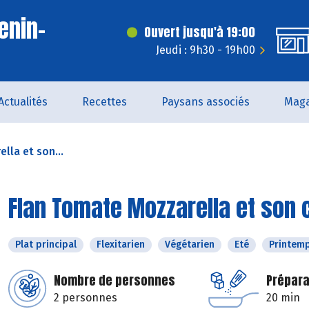
enin-
Ouvert jusqu'à 19:00
t
Jeudi : 9h30 - 19h00
Actualités
Recettes
Paysans associés
Maga
lla et son...
Flan Tomate Mozzarella et son
Plat principal
Flexitarien
Végétarien
Eté
Printem
Nombre de personnes
Prépara
2 personnes
20 min