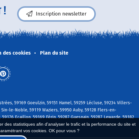
 !
Inscription newsletter
n des cookies
Plan du site
strées, 59169 Goeulzin, 59151 Hamel, 59259 Lécluse, 59234 Villers-
0 Sin-le-Noble, 59119 Waziers, 59950 Auby, 59128 Flers-en-
59176 Ecaillon, 59169 Férin, 59287 Guesnain, 59287 Lewarde, 59182
 des statistiques afin d'analyser le trafic et la performance du site et
paramétrant vos cookies. OK pour vous ?