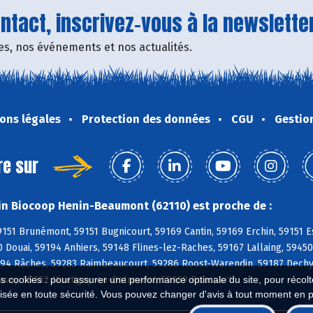
tact, inscrivez-vous à la newsletter
fres, nos événements et nos actualités.
ons légales
Protection des données
CGU
Gestio
re sur
n Biocoop Henin-Beaumont (62110) est proche de :
9151 Brunémont, 59151 Bugnicourt, 59169 Cantin, 59169 Erchin, 59151 E
0 Douai, 59194 Anhiers, 59148 Flines-lez-Raches, 59167 Lallaing, 5945
94 Râches, 59283 Raimbeaucourt, 59286 Roost-Warendin, 59187 Dechy, 
Masny, 59182 Montigny-en-Ostrevent, 59169 Roucourt
es cookies : pour assurer une performance optimale du site, pour récolter
isée en toute sécurité. Vous pouvez changer d'avis à tout moment en 