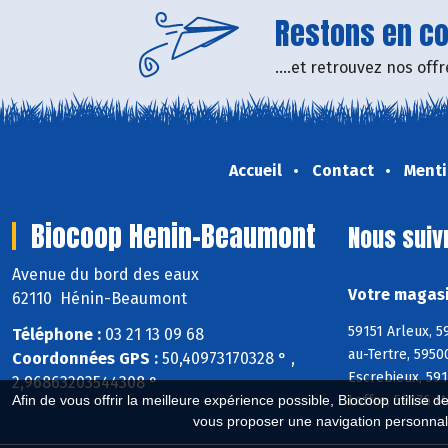
Restons en con
....et retrouvez nos of
Accueil
Contact
Menti
Biocoop Henin-Beaumont
Nous suiv
Avenue du bord des eaux
Votre magasi
62110 Hénin-Beaumont
59151 Arleux, 5
Téléphone :
03 21 13 09 68
au-Tertre, 5950
Coordonnées GPS :
50,40973170328 ° ,
Escrebieux, 591
2,96863203544308 °
Loffre, 59176 
Afin de vous offrir la meilleure expérience possible, Biocoop utilise d
vous proposer une navigation personnal