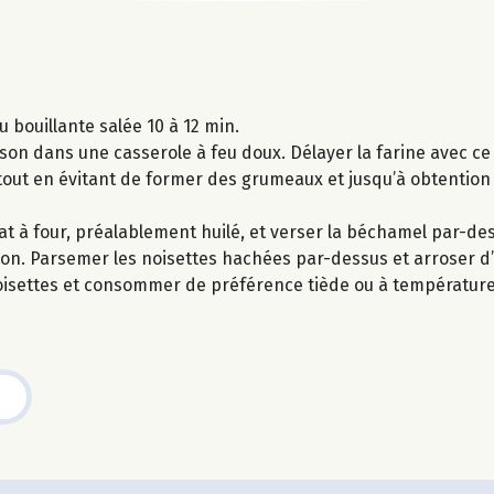
 bouillante salée 10 à 12 min.
son dans une casserole à feu doux. Délayer la farine avec ce
 le tout en évitant de former des grumeaux et jusqu’à obtentio
t à four, préalablement huilé, et verser la béchamel par-de
on. Parsemer les noisettes hachées par-dessus et arroser d’un
oisettes et consommer de préférence tiède ou à températur