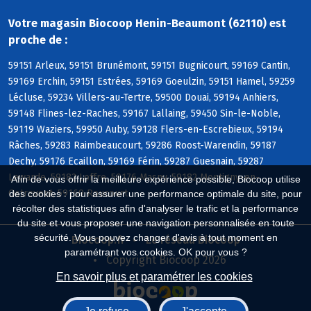
Votre magasin Biocoop Henin-Beaumont (62110) est
proche de :
59151 Arleux, 59151 Brunémont, 59151 Bugnicourt, 59169 Cantin,
59169 Erchin, 59151 Estrées, 59169 Goeulzin, 59151 Hamel, 59259
Lécluse, 59234 Villers-au-Tertre, 59500 Douai, 59194 Anhiers,
59148 Flines-lez-Raches, 59167 Lallaing, 59450 Sin-le-Noble,
59119 Waziers, 59950 Auby, 59128 Flers-en-Escrebieux, 59194
Râches, 59283 Raimbeaucourt, 59286 Roost-Warendin, 59187
Dechy, 59176 Ecaillon, 59169 Férin, 59287 Guesnain, 59287
Lewarde, 59182 Loffre, 59176 Masny, 59182 Montigny-en-
Afin de vous offrir la meilleure expérience possible, Biocoop utilise
Ostrevent, 59169 Roucourt
des cookies : pour assurer une performance optimale du site, pour
récolter des statistiques afin d'analyser le trafic et la performance
du site et vous proposer une navigation personnalisée en toute
sécurité. Vous pouvez changer d'avis à tout moment en
Biocoop.fr
Le réseau Biocoop
paramétrant vos cookies. OK pour vous ?
Copyright Biocoop 2026
En savoir plus et paramétrer les cookies