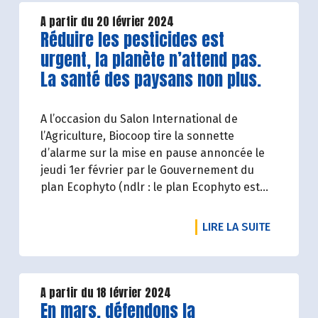
A partir du 20 février 2024
Lire la suite de l'article
Réduire les pesticides est
urgent, la planète n’attend pas.
La santé des paysans non plus.
A l’occasion du Salon International de
l’Agriculture, Biocoop tire la sonnette
d’alarme sur la mise en pause annoncée le
jeudi 1er février par le Gouvernement du
plan Ecophyto (ndlr : le plan Ecophyto est
une stratégie gouvernementale française de
réduction d'usage, agricole et non agricole,
DE L'ART
LIRE LA SUITE
des pesticides).
A partir du 18 février 2024
Lire la suite de l'article
En mars, défendons la