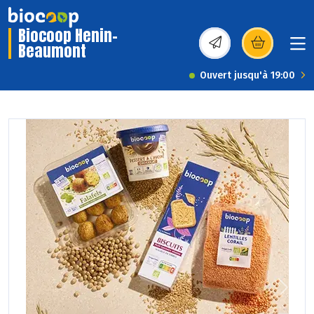
Biocoop Henin-
Beaumont
(s’ouvre dans une nou
Ouvert jusqu'à 19:00
Previous
Next