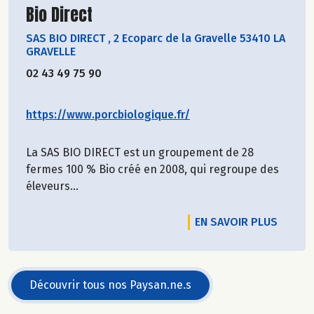
Découvrir le producteur
Bio Direct
SAS BIO DIRECT
,
2 Ecoparc de la Gravelle 53410 LA
GRAVELLE
02 43 49 75 90
https://www.porcbiologique.fr/
La SAS BIO DIRECT est un groupement de 28
fermes 100 % Bio créé en 2008, qui regroupe des
éleveurs...
EN SAVOIR PLUS
Découvrir tous nos Paysan.ne.s