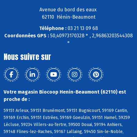
Avenue du bord des eaux
62110 Hénin-Beaumont
Téléphone :
03 21 13 09 68
Coordonnées GPS :
50,40973170328 ° , 2,96863203544308
°
Nous suivre sur
Votre magasin Biocoop Henin-Beaumont (62110) est
proche de :
59151 Arleux, 59151 Brunémont, 59151 Bugnicourt, 59169 Cantin,
59169 Erchin, 59151 Estrées, 59169 Goeulzin, 59151 Hamel, 59259
Lécluse, 59234 Villers-au-Tertre, 59500 Douai, 59194 Anhiers,
59148 Flines-lez-Raches, 59167 Lallaing, 59450 Sin-le-Noble,