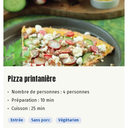
Lire la suite de la recette
Pizza printanière
Nombre de personnes :
4 personnes
Préparation : 10 min
Cuisson : 25 min
Entrée
Sans porc
Végétarien