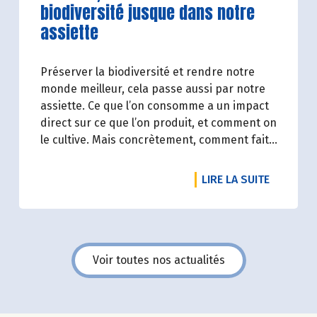
biodiversité jusque dans notre
assiette
Préserver la biodiversité et rendre notre
monde meilleur, cela passe aussi par notre
assiette. Ce que l’on consomme a un impact
direct sur ce que l’on produit, et comment on
le cultive. Mais concrètement, comment fait-
on ? Tour d’horizon des solutions pour mieux
consommer !
DE L'ART
LIRE LA SUITE
Voir toutes nos actualités