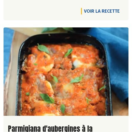
VOIR LA RECETTE
Lire la suite de la recette
Parmigiana d'aubergines à la