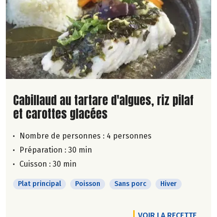
Lire la suite de la recette
Cabillaud au tartare d'algues, riz pilaf
et carottes glacées
Nombre de personnes :
4 personnes
Préparation : 30 min
Cuisson : 30 min
Plat principal
Poisson
Sans porc
Hiver
VOIR LA RECETTE