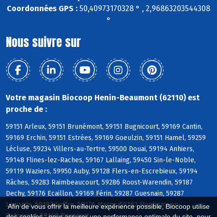
Coordonnées GPS :
50,40973170328 ° , 2,96863203544308
°
Nous suivre sur
Votre magasin Biocoop Henin-Beaumont (62110) est
proche de :
59151 Arleux, 59151 Brunémont, 59151 Bugnicourt, 59169 Cantin,
59169 Erchin, 59151 Estrées, 59169 Goeulzin, 59151 Hamel, 59259
Lécluse, 59234 Villers-au-Tertre, 59500 Douai, 59194 Anhiers,
59148 Flines-lez-Raches, 59167 Lallaing, 59450 Sin-le-Noble,
59119 Waziers, 59950 Auby, 59128 Flers-en-Escrebieux, 59194
Râches, 59283 Raimbeaucourt, 59286 Roost-Warendin, 59187
Dechy, 59176 Ecaillon, 59169 Férin, 59287 Guesnain, 59287
Lewarde, 59182 Loffre, 59176 Masny, 59182 Montigny-en-
Afin de vous offrir la meilleure expérience possible, Biocoop utilise
Ostrevent, 59169 Roucourt
des cookies : pour assurer une performance optimale du site, pour