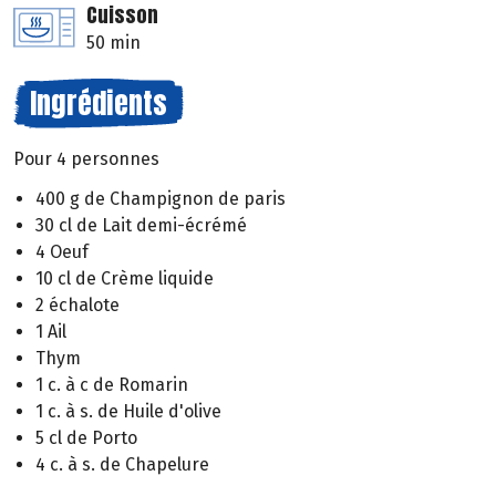
Cuisson
50 min
Ingrédients
Pour 4 personnes
400 g de Champignon de paris
30 cl de Lait demi-écrémé
4 Oeuf
10 cl de Crème liquide
2 échalote
1 Ail
Thym
1 c. à c de Romarin
1 c. à s. de Huile d'olive
5 cl de Porto
4 c. à s. de Chapelure