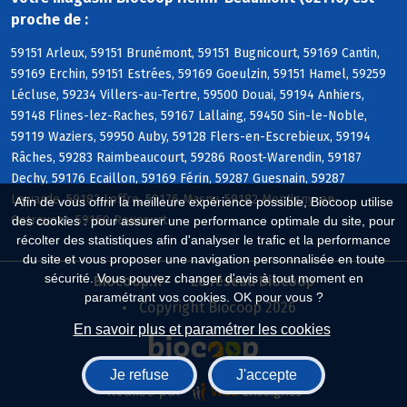
proche de :
59151 Arleux, 59151 Brunémont, 59151 Bugnicourt, 59169 Cantin,
59169 Erchin, 59151 Estrées, 59169 Goeulzin, 59151 Hamel, 59259
Lécluse, 59234 Villers-au-Tertre, 59500 Douai, 59194 Anhiers,
59148 Flines-lez-Raches, 59167 Lallaing, 59450 Sin-le-Noble,
59119 Waziers, 59950 Auby, 59128 Flers-en-Escrebieux, 59194
Râches, 59283 Raimbeaucourt, 59286 Roost-Warendin, 59187
Dechy, 59176 Ecaillon, 59169 Férin, 59287 Guesnain, 59287
Lewarde, 59182 Loffre, 59176 Masny, 59182 Montigny-en-
Afin de vous offrir la meilleure expérience possible, Biocoop utilise
Ostrevent, 59169 Roucourt
des cookies : pour assurer une performance optimale du site, pour
récolter des statistiques afin d'analyser le trafic et la performance
du site et vous proposer une navigation personnalisée en toute
sécurité. Vous pouvez changer d'avis à tout moment en
Biocoop.fr
Le réseau Biocoop
paramétrant vos cookies. OK pour vous ?
Copyright Biocoop 2026
En savoir plus et paramétrer les cookies
Je refuse
J'accepte
Réalisé par